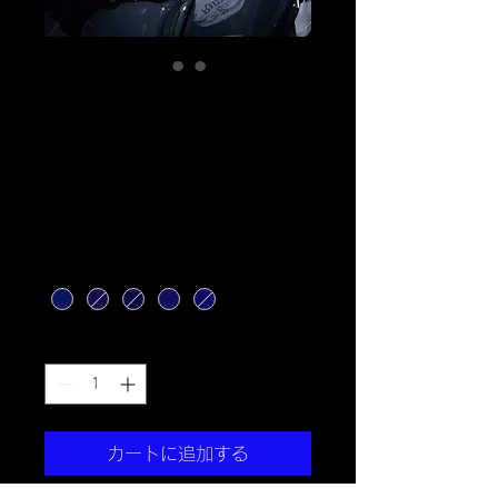
Rideイーグル
BLACK＆WHITEラ
グラン Tシャツ
価
￥6,900
格
サイズ
*
数量
*
カートに追加する