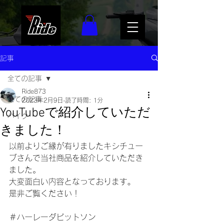
記事
全ての記事
Ride873
全ての記事
2023年2月9日
読了時間: 1分
YouTubeで紹介していただ
バイク
きました！
以前よりご縁が有りましたキシチュー
ブさんで当社商品を紹介していただき
ました。
大変面白い内容となっております。
是非ご覧ください！
＃ハーレーダビットソン