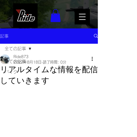
記事
全ての記事
Ride873
全ての記事
2022年8月18日
読了時間: 0分
リアルタイムな情報を配信
バイク
していきます